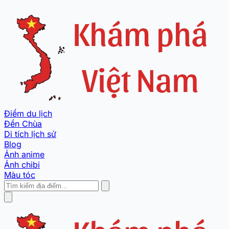
Điểm du lịch
Đền Chùa
Di tích lịch sử
Blog
Ảnh anime
Ảnh chibi
Màu tóc