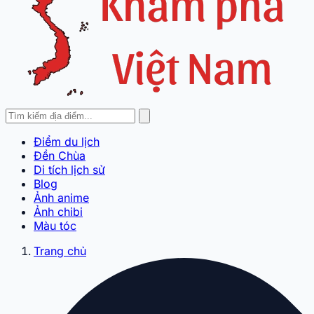
Điểm du lịch
Đền Chùa
Di tích lịch sử
Blog
Ảnh anime
Ảnh chibi
Màu tóc
Trang chủ