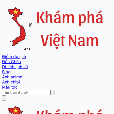
Điểm du lịch
Đền Chùa
Di tích lịch sử
Blog
Ảnh anime
Ảnh chibi
Màu tóc