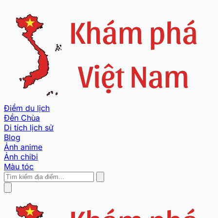
Điểm du lịch
Đền Chùa
Di tích lịch sử
Blog
Ảnh anime
Ảnh chibi
Màu tóc