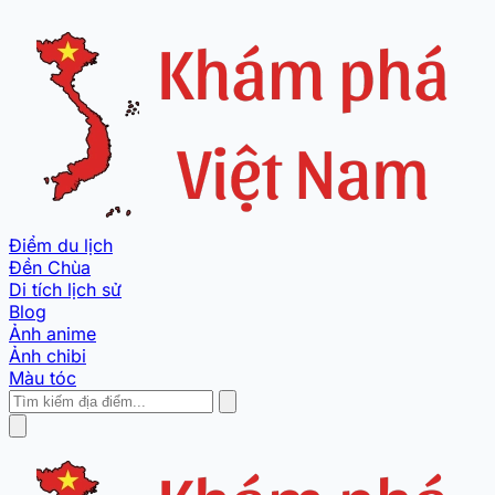
Điểm du lịch
Đền Chùa
Di tích lịch sử
Blog
Ảnh anime
Ảnh chibi
Màu tóc