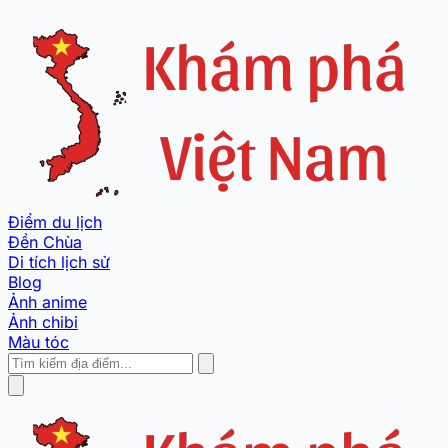
Điểm du lịch
Đền Chùa
Di tích lịch sử
Blog
Ảnh anime
Ảnh chibi
Màu tóc