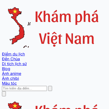
Điểm du lịch
Đền Chùa
Di tích lịch sử
Blog
Ảnh anime
Ảnh chibi
Màu tóc