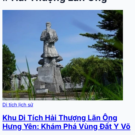
Di tích lịch sử
Khu Di Tích Hải Thượng Lãn Ông
Hưng Yên: Khám Phá Vùng Đất Y Võ