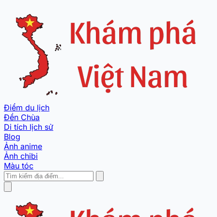
Điểm du lịch
Đền Chùa
Di tích lịch sử
Blog
Ảnh anime
Ảnh chibi
Màu tóc