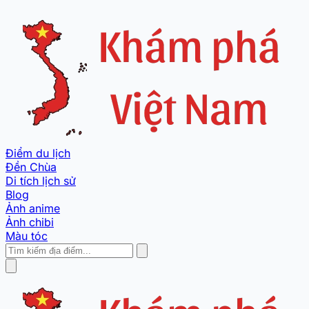
Điểm du lịch
Đền Chùa
Di tích lịch sử
Blog
Ảnh anime
Ảnh chibi
Màu tóc