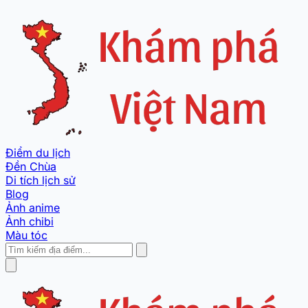
Điểm du lịch
Đền Chùa
Di tích lịch sử
Blog
Ảnh anime
Ảnh chibi
Màu tóc