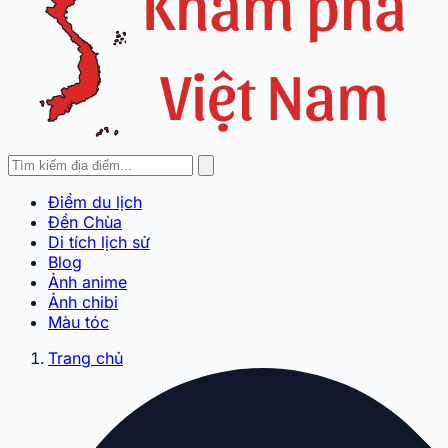
Điểm du lịch
Đền Chùa
Di tích lịch sử
Blog
Ảnh anime
Ảnh chibi
Màu tóc
Trang chủ