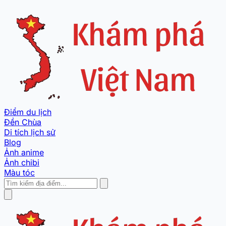
Điểm du lịch
Đền Chùa
Di tích lịch sử
Blog
Ảnh anime
Ảnh chibi
Màu tóc