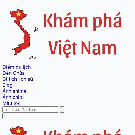
Điểm du lịch
Đền Chùa
Di tích lịch sử
Blog
Ảnh anime
Ảnh chibi
Màu tóc