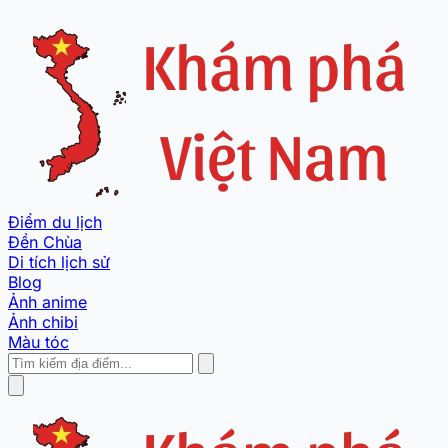
Điểm du lịch
Đền Chùa
Di tích lịch sử
Blog
Ảnh anime
Ảnh chibi
Màu tóc