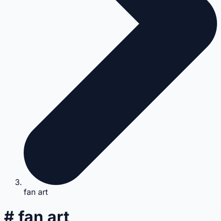
fan art
# fan art