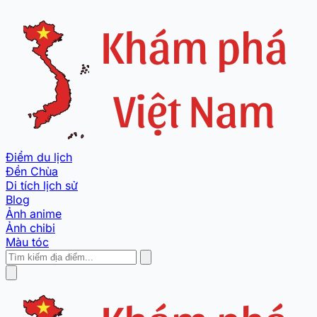
Điểm du lịch
Đền Chùa
Di tích lịch sử
Blog
Ảnh anime
Ảnh chibi
Màu tóc