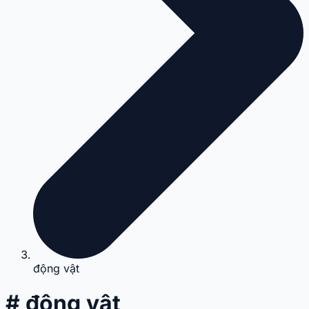
động vật
# động vật