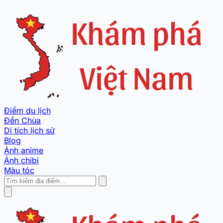
Điểm du lịch
Đền Chùa
Di tích lịch sử
Blog
Ảnh anime
Ảnh chibi
Màu tóc