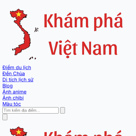
Điểm du lịch
Đền Chùa
Di tích lịch sử
Blog
Ảnh anime
Ảnh chibi
Màu tóc