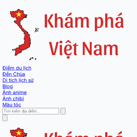
Điểm du lịch
Đền Chùa
Di tích lịch sử
Blog
Ảnh anime
Ảnh chibi
Màu tóc