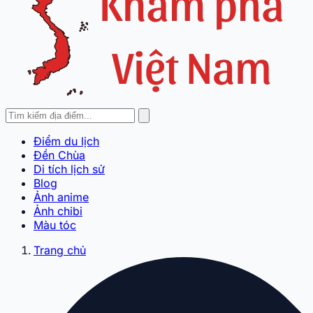
Điểm du lịch
Đền Chùa
Di tích lịch sử
Blog
Ảnh anime
Ảnh chibi
Màu tóc
Trang chủ