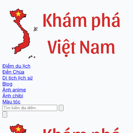
Điểm du lịch
Đền Chùa
Di tích lịch sử
Blog
Ảnh anime
Ảnh chibi
Màu tóc