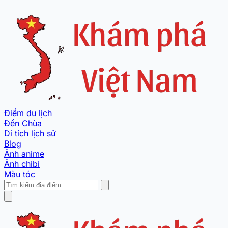
Điểm du lịch
Đền Chùa
Di tích lịch sử
Blog
Ảnh anime
Ảnh chibi
Màu tóc