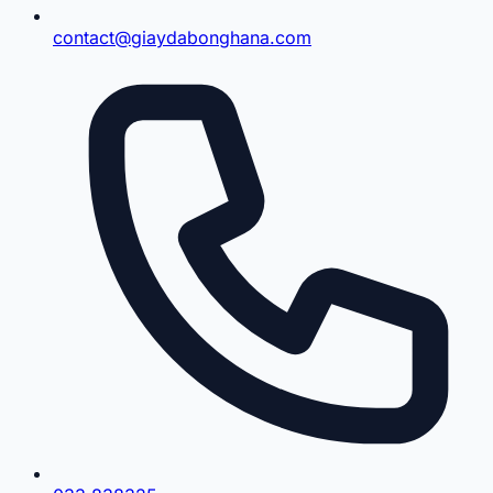
contact@giaydabonghana.com