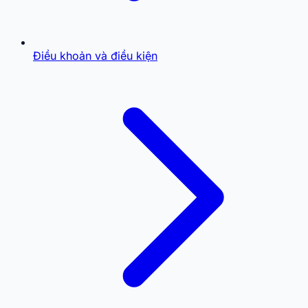
Điều khoản và điều kiện