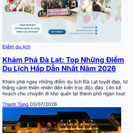
Điểm du lịch
Khám Phá Đà Lạt: Top Những Điểm
Du Lịch Hấp Dẫn Nhất Năm 2026
Khám phá ngay những điểm du lịch Đà Lạt tuyệt đẹp, từ
thắng cảnh thiên nhiên đến kiến trúc độc đáo. Lên kế
hoạch cho chuyến đi khó quên tại thành phố ngàn hoa!
Thanh Tùng
03/07/2026