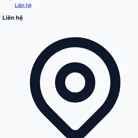
Liên hệ
Liên hệ