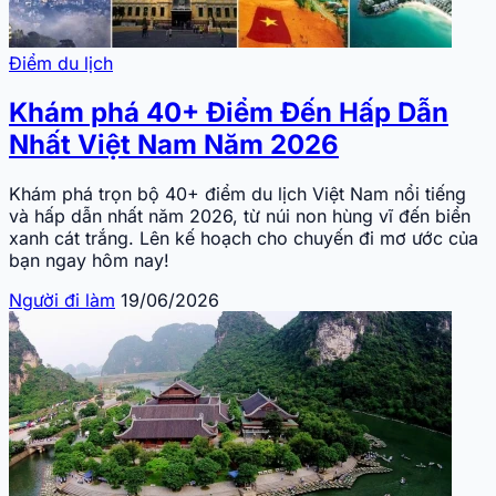
Điểm du lịch
Khám phá 40+ Điểm Đến Hấp Dẫn
Nhất Việt Nam Năm 2026
Khám phá trọn bộ 40+ điểm du lịch Việt Nam nổi tiếng
và hấp dẫn nhất năm 2026, từ núi non hùng vĩ đến biển
xanh cát trắng. Lên kế hoạch cho chuyến đi mơ ước của
bạn ngay hôm nay!
Người đi làm
19/06/2026