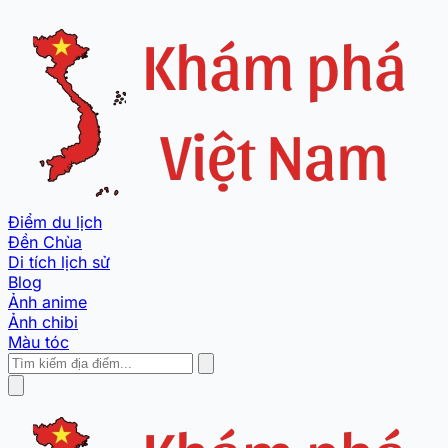
Điểm du lịch
Đền Chùa
Di tích lịch sử
Blog
Ảnh anime
Ảnh chibi
Màu tóc