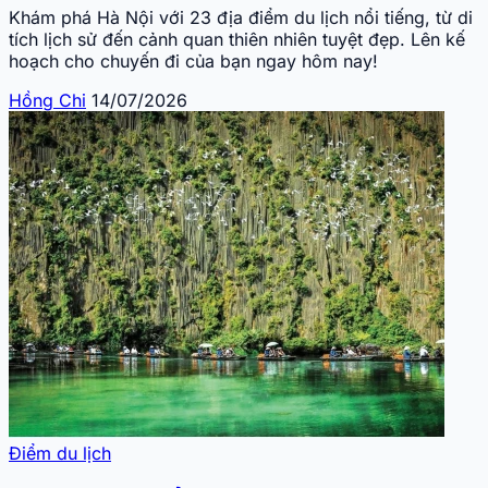
Khám phá Hà Nội với 23 địa điểm du lịch nổi tiếng, từ di
tích lịch sử đến cảnh quan thiên nhiên tuyệt đẹp. Lên kế
hoạch cho chuyến đi của bạn ngay hôm nay!
Hồng Chi
14/07/2026
Điểm du lịch