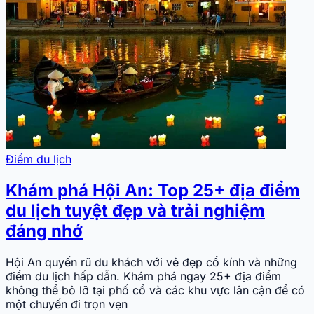
Điểm du lịch
Khám phá Hội An: Top 25+ địa điểm
du lịch tuyệt đẹp và trải nghiệm
đáng nhớ
Hội An quyến rũ du khách với vẻ đẹp cổ kính và những
điểm du lịch hấp dẫn. Khám phá ngay 25+ địa điểm
không thể bỏ lỡ tại phố cổ và các khu vực lân cận để có
một chuyến đi trọn vẹn