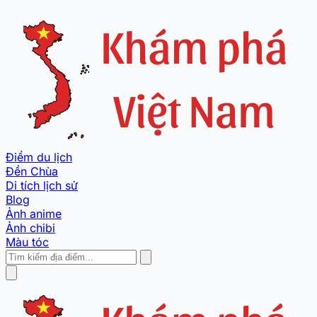
Điểm du lịch
Đền Chùa
Di tích lịch sử
Blog
Ảnh anime
Ảnh chibi
Màu tóc