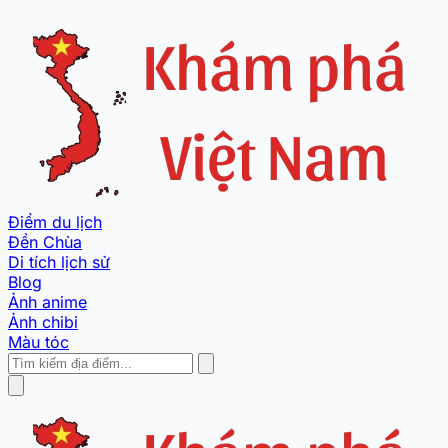
Điểm du lịch
Đền Chùa
Di tích lịch sử
Blog
Ảnh anime
Ảnh chibi
Màu tóc