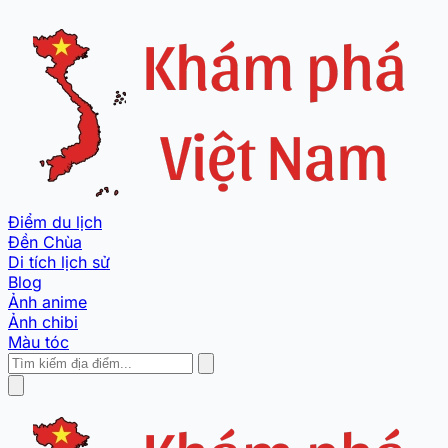
Điểm du lịch
Đền Chùa
Di tích lịch sử
Blog
Ảnh anime
Ảnh chibi
Màu tóc