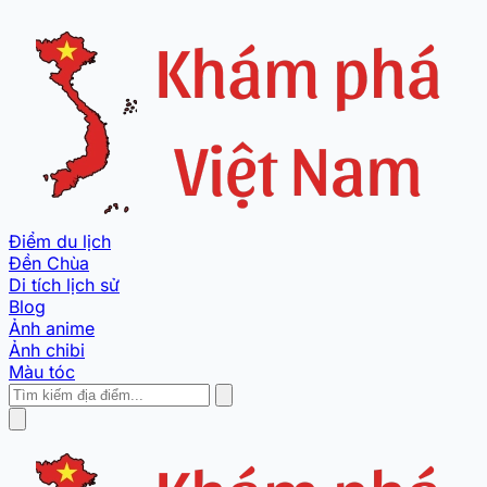
Điểm du lịch
Đền Chùa
Di tích lịch sử
Blog
Ảnh anime
Ảnh chibi
Màu tóc