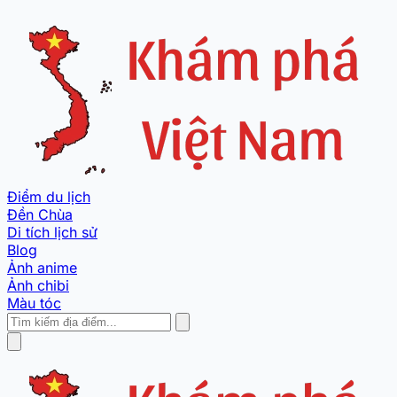
Điểm du lịch
Đền Chùa
Di tích lịch sử
Blog
Ảnh anime
Ảnh chibi
Màu tóc