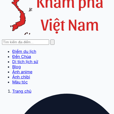
Điểm du lịch
Đền Chùa
Di tích lịch sử
Blog
Ảnh anime
Ảnh chibi
Màu tóc
Trang chủ