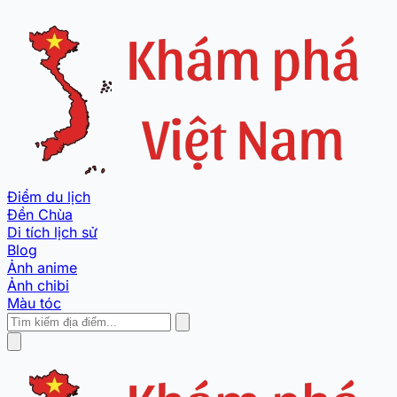
Điểm du lịch
Đền Chùa
Di tích lịch sử
Blog
Ảnh anime
Ảnh chibi
Màu tóc