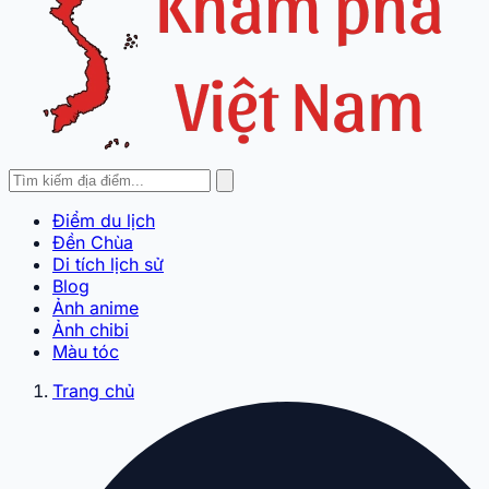
Điểm du lịch
Đền Chùa
Di tích lịch sử
Blog
Ảnh anime
Ảnh chibi
Màu tóc
Trang chủ