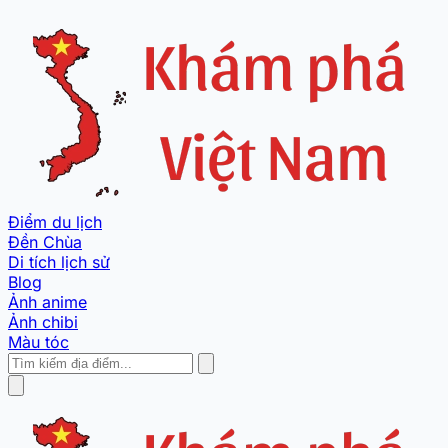
Điểm du lịch
Đền Chùa
Di tích lịch sử
Blog
Ảnh anime
Ảnh chibi
Màu tóc