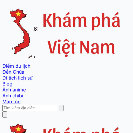
Điểm du lịch
Đền Chùa
Di tích lịch sử
Blog
Ảnh anime
Ảnh chibi
Màu tóc