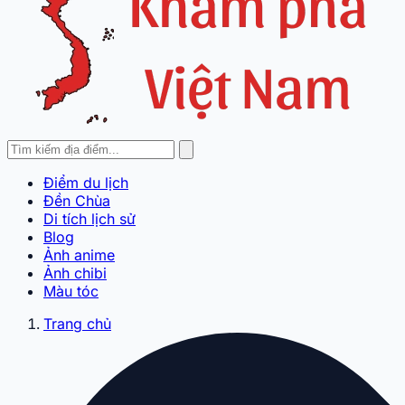
Điểm du lịch
Đền Chùa
Di tích lịch sử
Blog
Ảnh anime
Ảnh chibi
Màu tóc
Trang chủ