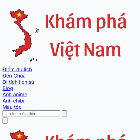
Điểm du lịch
Đền Chùa
Di tích lịch sử
Blog
Ảnh anime
Ảnh chibi
Màu tóc