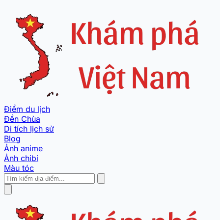
Điểm du lịch
Đền Chùa
Di tích lịch sử
Blog
Ảnh anime
Ảnh chibi
Màu tóc