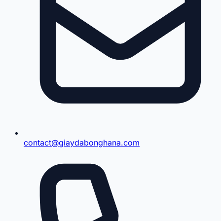
hạng Anh và lịch thi đấu cập nhật hằng tuần thường
nắm bắt kèo nhà cái chuẩn xác hơn gấp đôi.
Chọn thời điểm vàng để vào kèo
Theo thống kê, kèo cược nhà cái thay đổi trung bình
12–15 lần trước giờ thi đấu tùy từng giải đấu và lượng
người đặt cược. Việc đặt cược trong 30 phút cuối
cùng giúp người chơi tận dụng tốt nhất thông tin đội
hình và tỷ lệ chính xác. Những ai theo dõi biến động
kèo trong giai đoạn này thường đạt lợi nhuận cao hơn
25% so với người đặt sớm hoặc cảm tính.
contact@giaydabonghana.com
Quản lý vốn hiệu quả là yếu tố sống còn
trong mọi chiến lược cá cược
Kết luận
Cá cược ngày nay là cuộc chơi của trí tuệ, và kèo nhà
cái chính là chìa khóa mở ra cánh cửa chiến thắng. Khi
dữ liệu, cảm xúc và kinh nghiệm hòa làm một, người