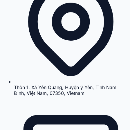
Giải Ngoại hạng Anh và La Liga là nơi biến
động kèo mạnh nhất
Cách người mới chinh phục kèo
nhà cái như dân chuyên nghiệp
Thành công trong cá cược không đến từ may mắn, mà
đến từ tư duy chiến lược và quản lý cảm xúc chính
xác. Hai yếu tố này giúp người chơi mới nhanh chóng
“lên trình” khi bước vào thế giới kèo cược nhà cái, nơi
mỗi quyết định đều có thể thay đổi kết quả và lợi
nhuận.
Thôn 1, Xã Yên Quang, Huyện ý Yên, Tỉnh Nam
Hiểu rõ dữ liệu và bối cảnh trận đấu
Định, Việt Nam, 07350, Vietnam
Phân tích số liệu như tỉ lệ sút, phong độ sân khách,
lịch thi đấu bóng đá
, điều kiện thời tiết và hiệu suất
ghi bàn giúp người chơi dự đoán chính xác hơn. Một
nghiên cứu của SportsMath 2025 cho thấy, người hiểu
dữ liệu tăng tỷ lệ thắng thêm 28% so với người chơi
cảm tính. Đặc biệt, những ai theo dõi thống kê Ngoại