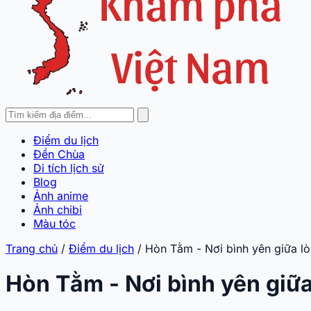
Điểm du lịch
Đền Chùa
Di tích lịch sử
Blog
Ảnh anime
Ảnh chibi
Màu tóc
Trang chủ
/
Điểm du lịch
/
Hòn Tằm - Nơi bình yên giữa lò
Hòn Tằm - Nơi bình yên giữa