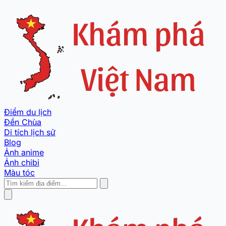
Điểm du lịch
Đền Chùa
Di tích lịch sử
Blog
Ảnh anime
Ảnh chibi
Màu tóc