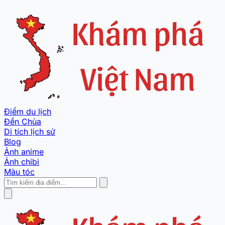
Điểm du lịch
Đền Chùa
Di tích lịch sử
Blog
Ảnh anime
Ảnh chibi
Màu tóc