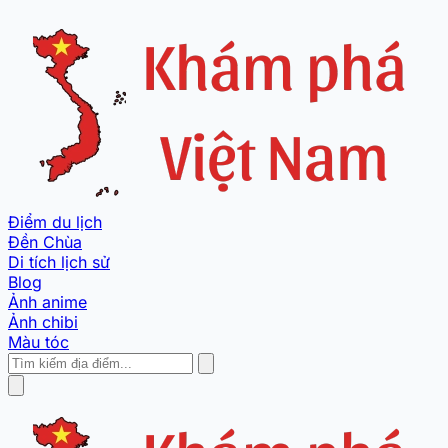
Điểm du lịch
Đền Chùa
Di tích lịch sử
Blog
Ảnh anime
Ảnh chibi
Màu tóc